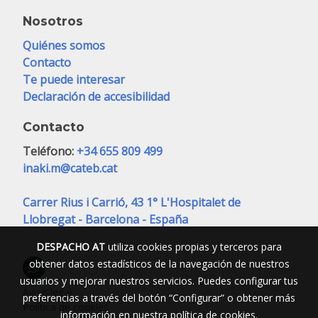
Nosotros
Quiénes somos
Contacto
Te puede interesar
Declaración de accesibilidad
Contacto
Teléfono:
+34 655 809 499
inaki.m@cateb.cat
Carrer Rius i Carrió, 43 1° L'Hospitalet de
Llobregat - Barcelona - España
DESPACHO AT
utiliza cookies propias y terceros para
obtener datos estadísticos de la navegación de nuestros
usuarios y mejorar nuestros servicios. Puedes configurar tus
Aviso legal
preferencias a través del botón “Configurar” o obtener más
Política de cookies
información en nuestra
política de cookies
.