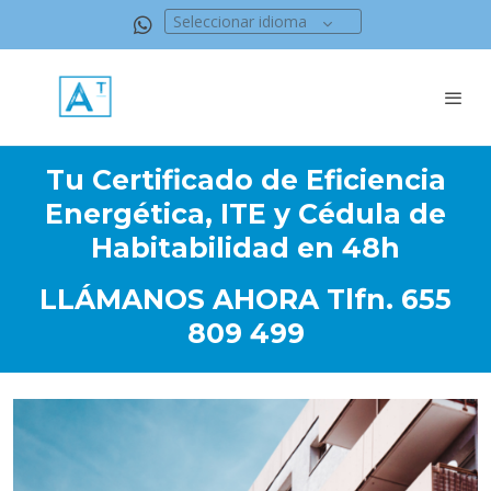
Seleccionar idioma
Tu Certificado de Eficiencia
Energética, ITE y Cédula de
Habitabilidad en 48h
LLÁMANOS AHORA Tlfn. 655
809 499