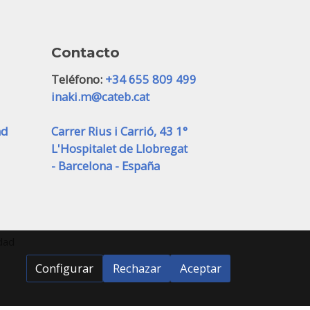
Contacto
Teléfono:
+34 655 809 499
inaki.m@cateb.cat
ad
Carrer Rius i Carrió, 43 1°
L'Hospitalet de Llobregat
- Barcelona - España
idad
Configurar
Rechazar
Aceptar