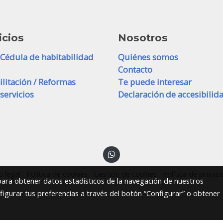
icios
Nosotros
 Cédula de habitabilidad
Quiénes somos
Contacto
ilitación / Reformas
Te puede interesar
servicios
Declaración de accesibilid
o legal
Política de cookies
Gestión de cookies
Política de privac
 para obtener datos estadísticos de la navegación de nuestros
figurar tus preferencias a través del botón “Configurar” o obtener